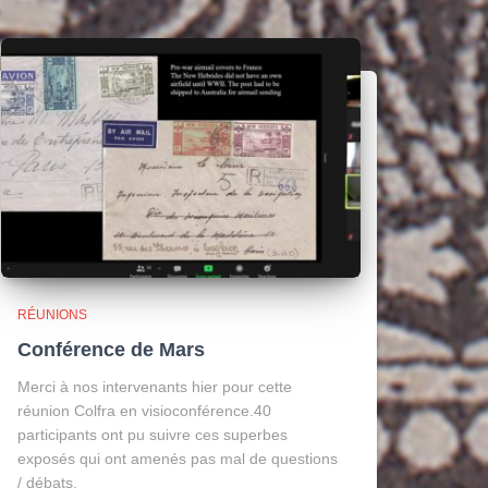
RÉUNIONS
Conférence de Mars
Merci à nos intervenants hier pour cette
réunion Colfra en visioconférence.40
participants ont pu suivre ces superbes
exposés qui ont amenés pas mal de questions
/ débats.