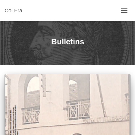
Col.Fra
OUVR
LA
NAVIG
Bulletins