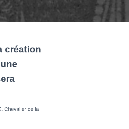
a création
’une
sera
hevalier de la