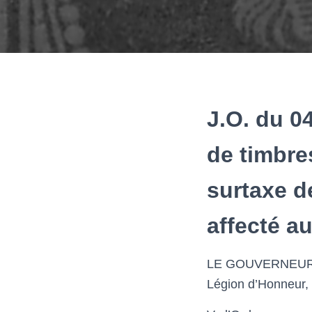
J.O. du 0
de timbre
surtaxe d
affecté a
LE GOUVERNEUR p
Légion d’Honneur,