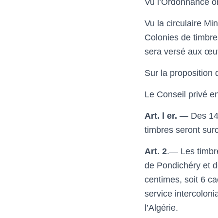
Vu l’Ordonnance or
Vu la circulaire Mi
Colonies de timbre
sera versé aux œuv
Sur la proposition 
Le Conseil privé e
Art. l er.
— Des 142.
timbres seront sur
Art. 2
.— Les timbr
de Pondichéry et d
centimes, soit 6 ca
service intercolon
l’Algérie.