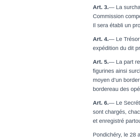
Art. 3.
— La surcha
Commission compos
Il sera établi un pr
Art. 4.
— Le Trésori
expédition du dit p
Art. 5.
— La part re
figurines ainsi sur
moyen d’un border
bordereau des opér
Art. 6.
— Le Secréta
sont chargés, chacu
et enregistré parto
Pondichéry, le 28 a